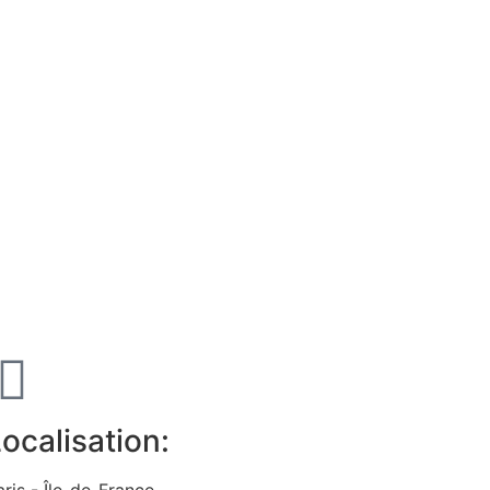
ocalisation:
aris - Île-de-France