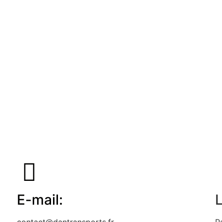
E-mail:
L
contact@dantransports.fr
P