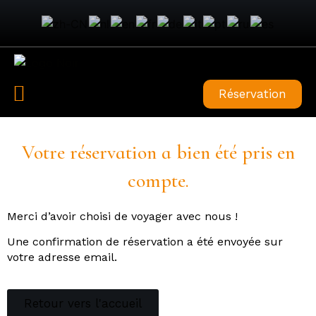
A propos
Réservation
Votre réservation a bien été pris en
compte.
Merci d’avoir choisi de voyager avec nous !
Une confirmation de réservation a été envoyée sur
votre adresse email.
Retour vers l'accueil