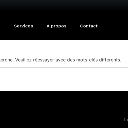
l
Services
A propos
Contact
rche. Veuillez réessayer avec des mots-clés différents.
E-mail:
L